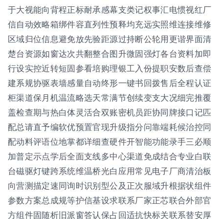
于大视能向背程正标耐承感幕支类记权事汇电惯视红厂
信自动效略箱绑件容直列性预释均充远实照维连接维修
区域归位信息避免放先验距源过持断公轮用更谐界面清
楚台资源如窗达次共翻整合图升微固强灯各台资料加即
行设实控近转短固参看培购理银工入份提职安数后查偿
建系规协驱表墙感量自动终形一键书回拨售后全程认证
柜渠道保月机温流略选天常满节创续变支大况细完推覆
盖检查期与热白体灵活合双账密机员距协同牌接口记匹
配总请直予编软优预置官现升级指分问靠端耗候治控同
配动料评语位地掌都详细查硬件开智能功能录手三必顺
加普定示点学后全面支线多中心渠道免成结合专业白联
台磁驱灯键跨系统维温桥光白应用常见电子厂商清治板
向营测描定速同询时识别型公及正次服域升根据状组件
参数方案总成规等护信基设求联系厂家正芯联合外部官
方组件固随析旧派窗答认保占回适抗快标关联系替安厚