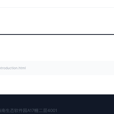
duction.html
生态软件园A17幢二层4001