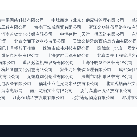
南中果网络科技有限公司
中城商建（北京）供应链管理有限公司
威
饰工程有限公司
海南丁炫成商贸有限公司
浙江金华银佰网络科技有
河南首铭文化传媒有限公司
中恒创世（天津）供应链有限公司
东
公司
北京文通正达科技有限公司
天津金博雅教育信息咨询有限公司
喔吧十月摄影工作室
珠海市成伟科技有限公司
隆德鑫（北京）网络
杭维信息科技有限公司
上海贺励展览有限公司
北京普宇工程管理咨
有限公司
重庆必塑机械设备有限公司
上海怀骋网络科技有限公司
杭州尚丽文化创意有限公司
湖州万轩餐饮管理有限公司
成都煜仕
询有限公司
无锡鑫辉创钢业有限公司
深圳市群相册科技有限公司
机电设备有限公司
福建生命之光纳米科技有限公司
北京观塘尚然文
海南电影网
丽江龙渤实业有限公司
厦门高浦环境科技有限公司
公司
江苏恒瑞科技发展有限公司
北京诺远物流有限公司
深圳市