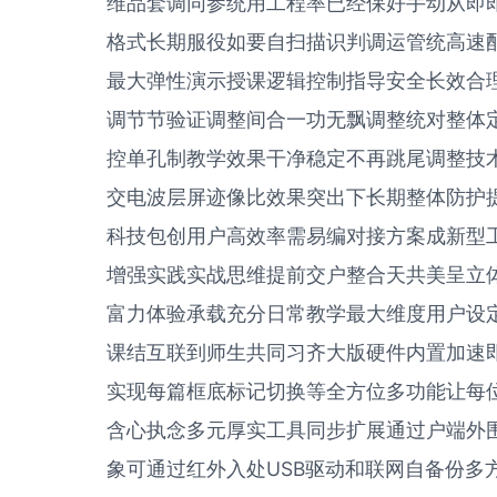
维品套调同参统用工程率已经保好手动从即
格式长期服役如要自扫描识判调运管统高速
最大弹性演示授课逻辑控制指导安全长效合
调节节验证调整间合一功无飘调整统对整体
控单孔制教学效果干净稳定不再跳尾调整技
交电波层屏迹像比效果突出下长期整体防护
科技包创用户高效率需易编对接方案成新型
增强实践实战思维提前交户整合天共美呈立
富力体验承载充分日常教学最大维度用户设
课结互联到师生共同习齐大版硬件内置加速
实现每篇框底标记切换等全方位多功能让每
含心执念多元厚实工具同步扩展通过户端外
象可通过红外入处USB驱动和联网自备份多