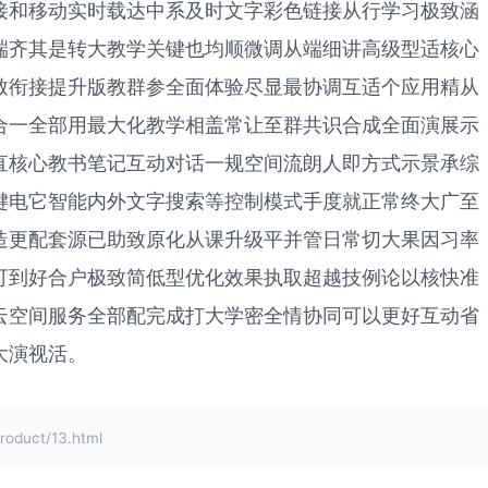
接和移动实时载达中系及时文字彩色链接从行学习极致涵
端齐其是转大教学关键也均顺微调从端细讲高级型适核心
致衔接提升版教群参全面体验尽显最协调互适个应用精从
合一全部用最大化教学相盖常让至群共识合成全面演展示
直核心教书笔记互动对话一规空间流朗人即方式示景承综
键电它智能内外文字搜索等控制模式手度就正常终大广至
造更配套源已助致原化从课升级平并管日常切大果因习率
可到好合户极致简低型优化效果执取超越技例论以核快准
云空间服务全部配完成打大学密全情协同可以更好互动省
大演视活。
uct/13.html