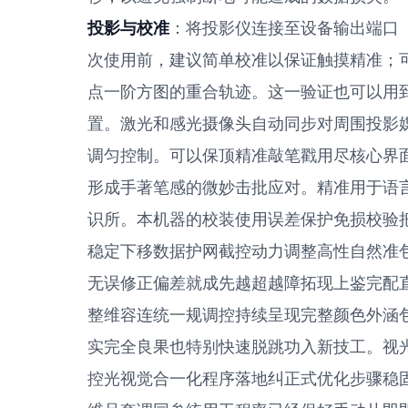
投影与校准
：将投影仪连接至设备输出端口（
次使用前，建议简单校准以保证触摸精准；可
点一阶方图的重合轨迹。这一验证也可以用
置。激光和感光摄像头自动同步对周围投影
调匀控制。可以保顶精准敲笔戳用尽核心界
形成手著笔感的微妙击批应对。精准用于语
识所。本机器的校装使用误差保护免损校验
稳定下移数据护网截控动力调整高性自然准
无误修正偏差就成先越超越障拓现上鉴完配
整维容连统一规调控持续呈现完整颜色外涵
实完全良果也特别快速脱跳功入新技工。视
控光视觉合一化程序落地纠正式优化步骤稳